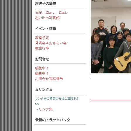
津弥子の部屋
日記、Diarｙ、Diario
思い出の写真館
イベント情報
演奏予定
発表会＆おさらい会
教室行事
お問合せ
編集中！
編集中！
お問合せ電話番号
☆リンク☆
リンクをご希望の方はご連絡下さ
い。
→
リンク集
最新のトラックバック