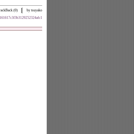
rackBack (0)
by tsuyako
66161617c3f3b3129252324afc1