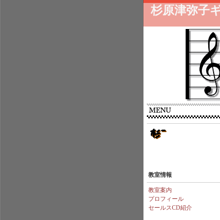
杉原津弥子ギ
教室情報
教室案内
プロフィール
セールスCD紹介