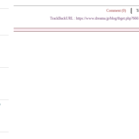
Comment (0)
T
TrackBackURL :
https://www.dreama.jp/blog/tbget.php?6
さ