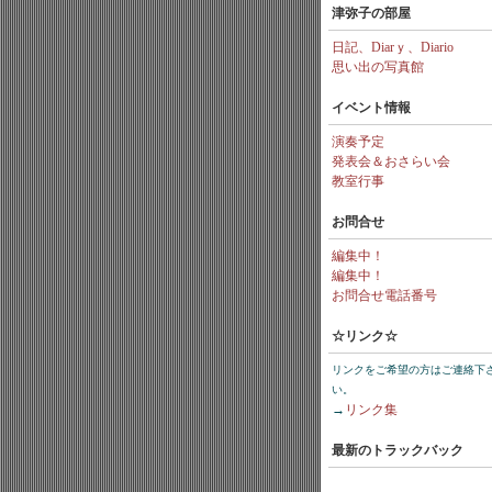
津弥子の部屋
日記、Diarｙ、Diario
思い出の写真館
イベント情報
演奏予定
発表会＆おさらい会
教室行事
お問合せ
編集中！
編集中！
お問合せ電話番号
☆リンク☆
リンクをご希望の方はご連絡下
い。
→
リンク集
最新のトラックバック