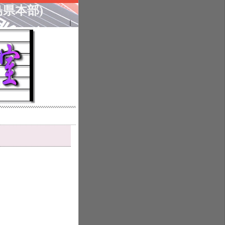
県本部)
｜