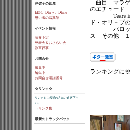
曲目 マラゲ
津弥子の部屋
のエチュード
日記、Diarｙ、Diario
Tears in
思い出の写真館
ド・オリ－ブ
バロック風
イベント情報
ス その他 
演奏予定
発表会＆おさらい会
教室行事
お問合せ
編集中！
ランキングに
編集中！
お問合せ電話番号
☆リンク☆
リンクをご希望の方はご連絡下さ
い。
→
リンク集
最新のトラックバック