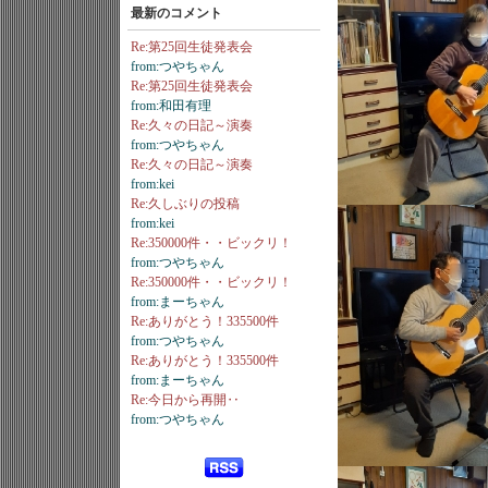
最新のコメント
Re:第25回生徒発表会
from:つやちゃん
Re:第25回生徒発表会
from:和田有理
Re:久々の日記～演奏
from:つやちゃん
Re:久々の日記～演奏
from:kei
Re:久しぶりの投稿
from:kei
Re:350000件・・ビックリ！
from:つやちゃん
Re:350000件・・ビックリ！
from:まーちゃん
Re:ありがとう！335500件
from:つやちゃん
Re:ありがとう！335500件
from:まーちゃん
Re:今日から再開‥
from:つやちゃん