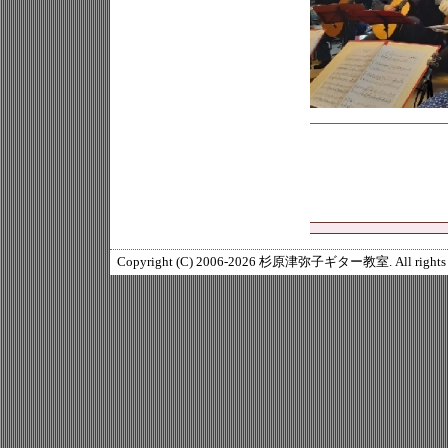
Copyright (C) 2006-2026 杉原津弥子ギター教室. All rights r