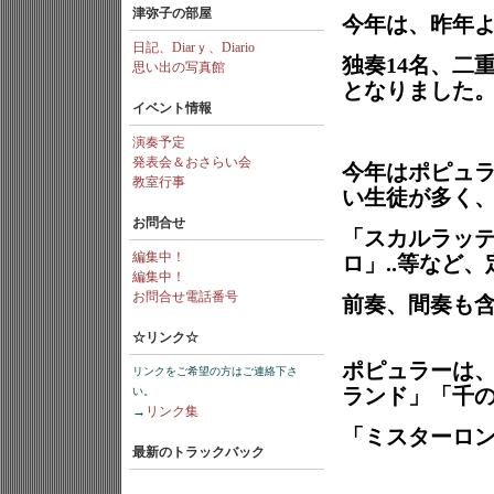
津弥子の部屋
今年は、昨年よ
日記、Diarｙ、Diario
独奏14名、二
思い出の写真館
となりました
イベント情報
演奏予定
発表会＆おさらい会
今年はポピュ
教室行事
い生徒が多く
お問合せ
「スカルラッ
編集中！
ロ」..等など
編集中！
お問合せ電話番号
前奏、間奏も
☆リンク☆
ポピュラーは
リンクをご希望の方はご連絡下さ
ランド」「千
い。
→
リンク集
「ミスターロン
最新のトラックバック