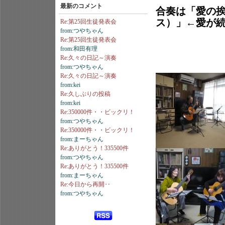
最新のコメント
合奏は「愛の
ス）」
←愛が
Re:第25回生徒発表会
from:つやちゃん
Re:第25回生徒発表会
from:和田有理
Re:久々の日記～演奏
from:つやちゃん
Re:久々の日記～演奏
from:kei
Re:久しぶりの投稿
from:kei
Re:350000件・・ビックリ！
from:つやちゃん
Re:350000件・・ビックリ！
from:まーちゃん
Re:ありがとう！335500件
from:つやちゃん
Re:ありがとう！335500件
from:まーちゃん
Re:今日から再開‥
from:つやちゃん