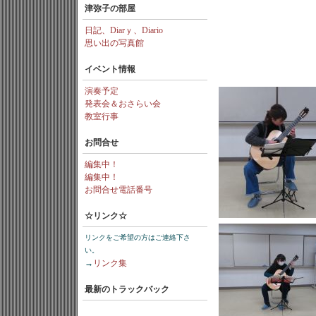
津弥子の部屋
日記、Diarｙ、Diario
思い出の写真館
イベント情報
演奏予定
発表会＆おさらい会
教室行事
お問合せ
編集中！
編集中！
お問合せ電話番号
☆リンク☆
リンクをご希望の方はご連絡下さ
い。
→
リンク集
最新のトラックバック