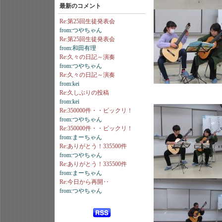
最新のコメント
Re:第25回生徒発表会
from:つやちゃん
Re:第25回生徒発表会
from:和田有理
Re:久々の日記～演奏
from:つやちゃん
Re:久々の日記～演奏
from:kei
Re:久しぶりの投稿
from:kei
Re:350000件・・ビックリ！
from:つやちゃん
Re:350000件・・ビックリ！
from:まーちゃん
Re:ありがとう！335500件
from:つやちゃん
Re:ありがとう！335500件
from:まーちゃん
Re:今日から再開‥
from:つやちゃん